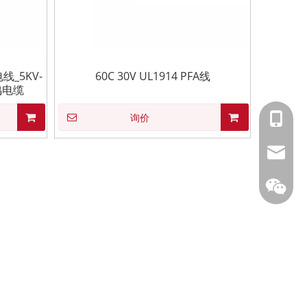
线_5KV-
60C 30V UL1914 PFA线
鸣电缆
153588
询价
info@fm
凤鸣公