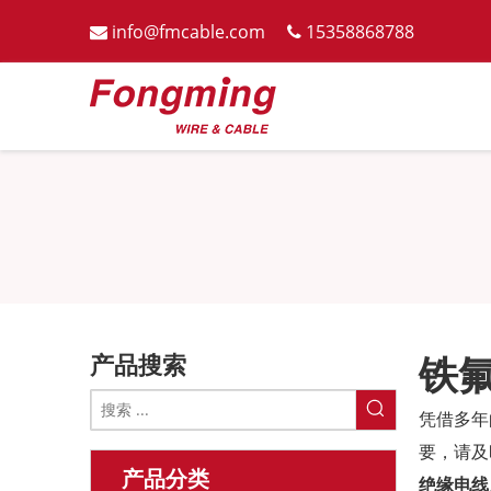
info@fmcable.com
15358868788


产品搜索
铁
凭借多年
要，请及
产品分类
绝缘电线