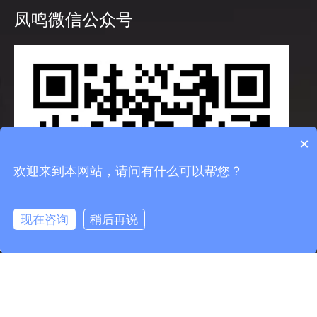
凤鸣微信公众号
×
欢迎来到本网站，请问有什么可以帮您？
现在咨询
稍后再说
info@fmcable.com
15358868788
凤鸣公众号