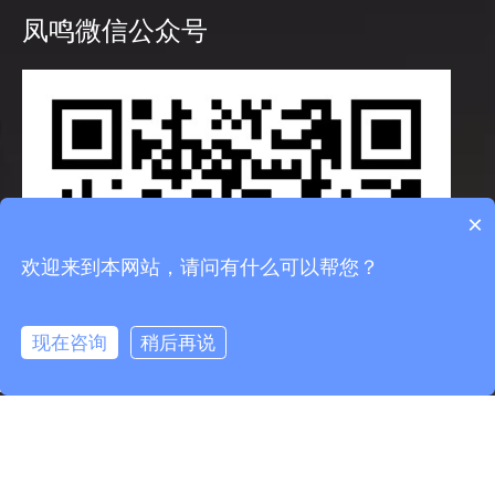
凤鸣微信公众号
×
欢迎来到本网站，请问有什么可以帮您？
现在咨询
稍后再说
info@fmcable.com
15358868788
凤鸣公众号