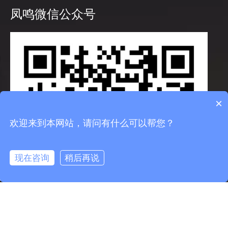
凤鸣微信公众号
×
欢迎来到本网站，请问有什么可以帮您？
现在咨询
稍后再说
info@fmcable.com
15358868788
凤鸣公众号