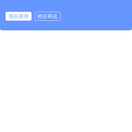
相关产品
现在咨询
稍后再说
info@fmcable.com
15358868788
凤鸣公众号
105C UL10045 FEP线
105 / 200C 1000V UL10203 FEP线