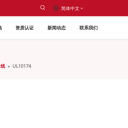
简体中文
鸣
资质认证
新闻动态
联系我们
FE线
»
UL10174