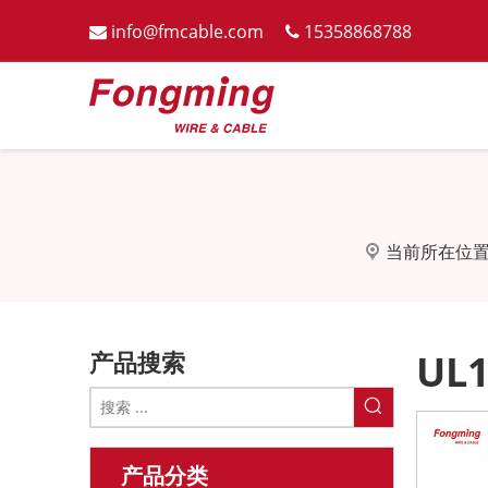
info@fmcable.com
15358868788


当前所在位置
产品搜索
UL1
产品分类