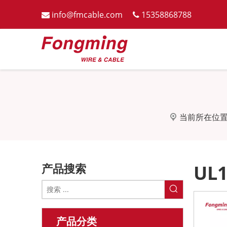
info@fmcable.com
15358868788


当前所在位置
产品搜索
UL1
产品分类