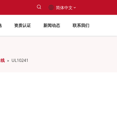
简体中文
鸣
资质认证
新闻动态
联系我们
FE线
»
UL10241