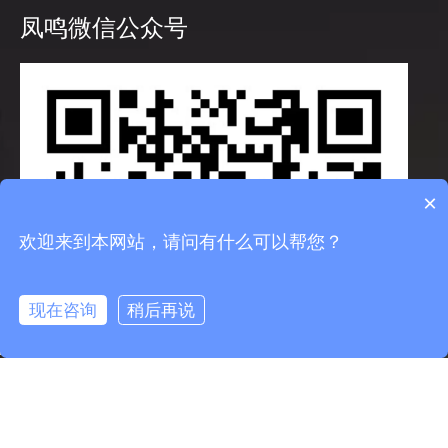
凤鸣微信公众号
×
欢迎来到本网站，请问有什么可以帮您？
现在咨询
稍后再说
info@fmcable.com
15358868788
凤鸣公众号