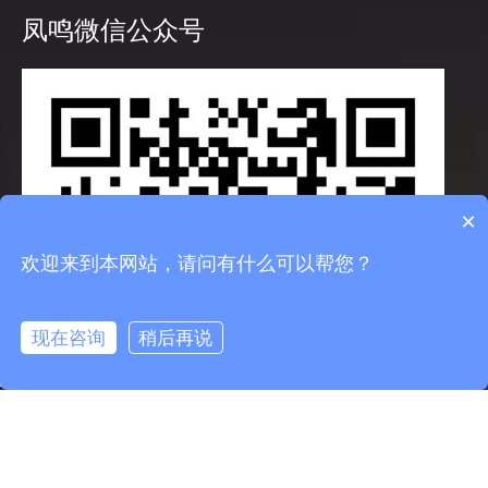
凤鸣微信公众号
×
欢迎来到本网站，请问有什么可以帮您？
现在咨询
稍后再说
info@fmcable.com
15358868788
凤鸣公众号