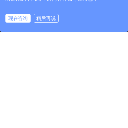
现在咨询
稍后再说
info@fmcable.com
15358868788
凤鸣公众号
版权所有©
2026
扬州市凤鸣电缆厂 |
网站地图
苏ICP备
10217582号-2
苏公网安备 32102302010259号