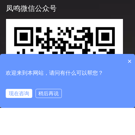
凤鸣微信公众号
×
欢迎来到本网站，请问有什么可以帮您？
现在咨询
稍后再说
info@fmcable.com
15358868788
凤鸣公众号