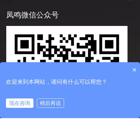
凤鸣微信公众号
×
欢迎来到本网站，请问有什么可以帮您？
现在咨询
稍后再说
info@fmcable.com
15358868788
凤鸣公众号