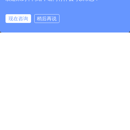
快速链接
现在咨询
稍后再说
info@fmcable.com
15358868788
凤鸣公众号
产品分类
凤鸣微信公众号
版权所有©
2026
扬州市凤鸣电缆厂 |
网站地图
苏ICP备
10217582号-2
苏公网安备 32102302010259号