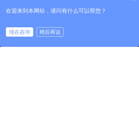
欢迎来到本网站，请问有什么可以帮您？
快速链接
产品分类
现在咨询
稍后再说
info@fmcable.com
15358868788
凤鸣公众号
凤鸣微信公众号