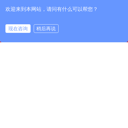
欢迎来到本网站，请问有什么可以帮您？
现在咨询
稍后再说
info@fmcable.com
15358868788
凤鸣公众号
扬州市凤鸣电缆厂，成立于1997年，是一家特种电缆专业
制造商，坐落在风景秀丽的扬州市宝应县，面积50000平
方米，建筑面积30000平方米。现有员工160名，其中工程
技术人员10名，品质管理人员12名。公司致力于精细管
理……