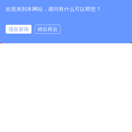
欢迎来到本网站，请问有什么可以帮您？
现在咨询
稍后再说
info@fmcable.com
15358868788
凤鸣公众号
扬州市凤鸣电缆厂，成立于1997年，是一家特种电缆专业
制造商，坐落在风景秀丽的扬州市宝应县，面积50000平
方米，建筑面积30000平方米。现有员工160名，其中工程
技术人员10名，品质管理人员12名。公司致力于精细管
理……