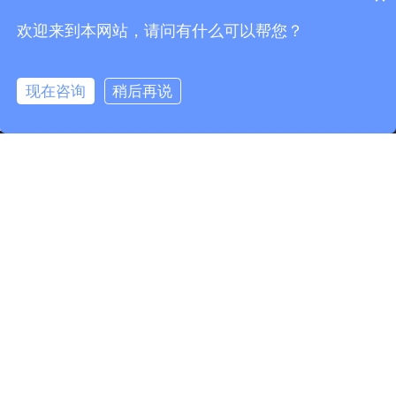
欢迎来到本网站，请问有什么可以帮您？
快速链接
产品分类
现在咨询
稍后再说
info@fmcable.com
15358868788
凤鸣公众号
凤鸣微信公众号