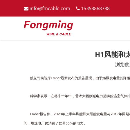
info@fmcable.com
15358868788


H1风能和
浏览数
["wechat","weibo","qzone","douban","email"]
独立气候智库Ember最新发布的报告显现，由于燃煤发电量的降落
科学家表示，在将来十年中，需求大幅削减电力范畴的温室气体排
Ember报告称，2020年上半年风能和太阳能发电量与2019年
间，燃煤电厂仍消费了世界33％的电力。