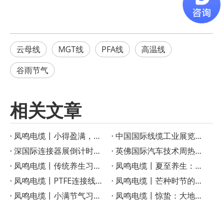
云母线
MGT线
PFA线
高温线
谷雨节气
相关文章
凤鸣电缆丨小得盈满，方是圆满
‌中国国际线缆工业展览会启幕在即！凤鸣电缆创新产品成果重磅宣布
深国际连接器展倒计时！凤鸣电缆特种线缆解决方案助力智慧工业
英佛国际汽车技术周热议——凤鸣电缆如何成为智能汽车的“隐形助手”？
凤鸣电缆丨传统养生习俗：小暑时节的美食与养生之道
凤鸣电缆丨夏至养生：顺应三候，享受健康生活
凤鸣电缆丨PTFE连接线在高温电子应用中的优势
凤鸣电缆丨芒种时节的传统习俗
凤鸣电缆丨小满节气习俗与农事智慧
凤鸣电缆丨惊蛰：大地回春，生机勃勃