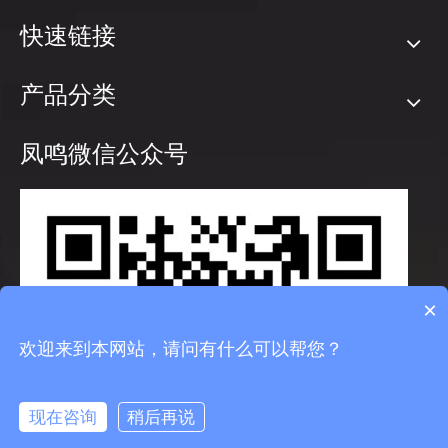
快速链接
产品分类
凤鸣微信公众号
×
欢迎来到本网站，请问有什么可以帮您？
现在咨询
稍后再说
info@fmcable.com
15358868788
凤鸣公众号