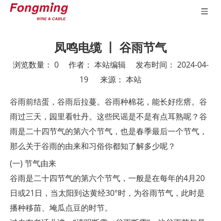
凤鸣电缆 丨 谷雨节气
浏览数量：
0
作者： 本站编辑 发布时间： 2024-04-
19 来源：
本站
["wechat","weibo","qzone","douban","email"]
谷雨前结蛋，谷雨后拉蔓。谷雨种棉花，能长好疙瘩。谷
雨过三天，园里看牡丹。这些民谣是不是有点耳熟呢？谷
雨是二十四节气的第六个节气，也是春季最后一个节气，
那么关于谷雨的由来和习俗你都知了解多少呢？
(一) 节气由来
谷雨是二十四节气的第六个节气，一般是在每年的4月20
日或21日，当太阳到达黄经30°时，为谷雨节气，此时是
播种移苗、埯瓜点豆的时节。