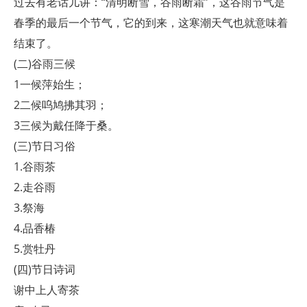
过去有老话儿讲：“清明断雪，谷雨断霜”，这谷雨节气是
春季的最后一个节气，它的到来，这寒潮天气也就意味着
结束了。
(二)谷雨三候
1一候萍始生；
2二候呜鸠拂其羽；
3三候为戴任降于桑。
(三)节日习俗
1.谷雨茶
2.走谷雨
3.祭海
4.品香椿
5.赏牡丹
(四)节日诗词
谢中上人寄茶