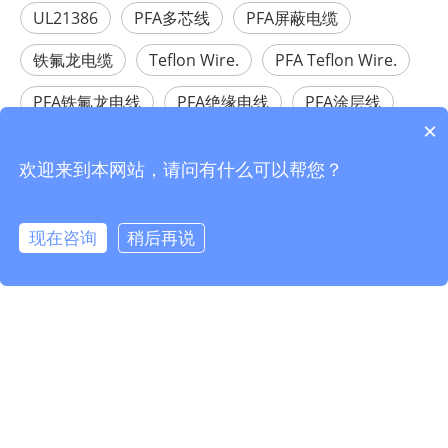
UL21386
PFA多芯线
PFA屏蔽电缆
铁氟龙电缆
Teflon Wire.
PFA Teflon Wire.
PFA铁氟龙电线
PFA绝缘电线
PFA涂层线
×
PFA涂层电线
欢迎来到本网站，请问有什么可以帮您？
相关产品
现在咨询
稍后再说
info@fmcable.com
15358868788
凤鸣公众号