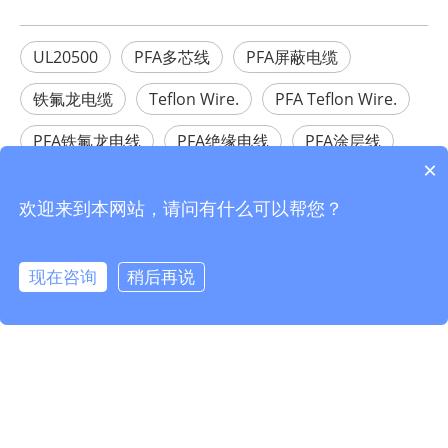
UL20500
PFA多芯线
PFA屏蔽电缆
铁氟龙电缆
Teflon Wire.
PFA Teflon Wire.
PFA铁氟龙电线
PFA绝缘电线
PFA涂层线
×
PFA涂层电线
欢迎来到本网站，请问有什么可以帮您？
相关产品
现在咨询
稍后再说
info@fmcable.com
15358868788
凤鸣公众号