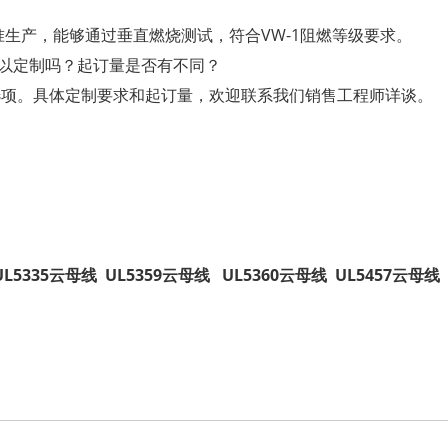
1标准生产，能够通过垂直燃烧测试，符合VW-1阻燃等级要求。
）可以定制吗？起订量是否有不同？
选项。具体定制要求和起订量，欢迎联系我们销售工程师详谈。
UL5335云母线
UL5359云母线
UL5360云母线
UL5457云母线