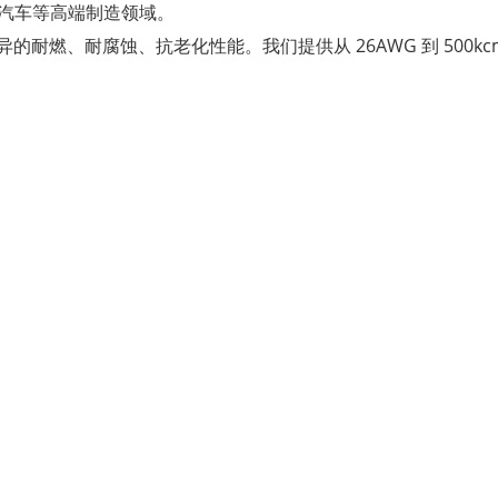
汽车等高端制造领域。
备优异的耐燃、耐腐蚀、抗老化性能。我们提供从 26AWG 到 500