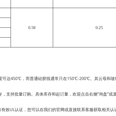
0.58
0.25
度可达450℃，而普通硅胶线通常只在150℃-200℃。其云母
存，支持批量订购。具体库存和起订量，欢迎点击右侧“询盘”或
有有效UL认证，您可以在我们的官网或直接联系客服获取相关认