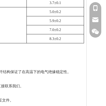
3.7±0.1
153588
5.0±0.2
info@fm
5.9±0.2
7.0±0.2
8.3±0.2
和玻纤结构保证了在高温下的电气绝缘稳定性。
凤鸣公
直接联系我们。
证文件。