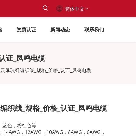
简体中文
鸣
资质认证
新闻动态
联系我们
格_认证_凤鸣电缆
V耐高温云母玻纤编织线_规格_价格_认证_凤鸣电缆
母玻纤编织线_规格_价格_认证_凤鸣电缆
，蓝色，粉红色等
，14AWG，12AWG，10AWG，8AWG，6AWG，