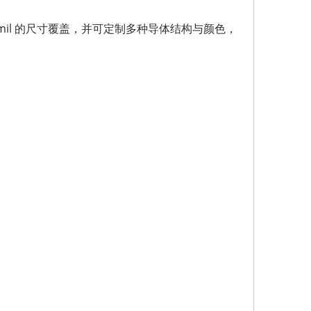
kcmil 的尺寸覆盖，并可定制多种导体结构与颜色，