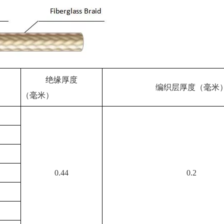
绝缘厚度
编织层厚度（毫米
（毫米）
0.44
0.2