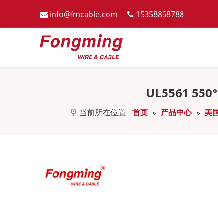
info@fmcable.com
15358868788


UL5561 5
当前所在位置:
首页
»
产品中心
»
美国