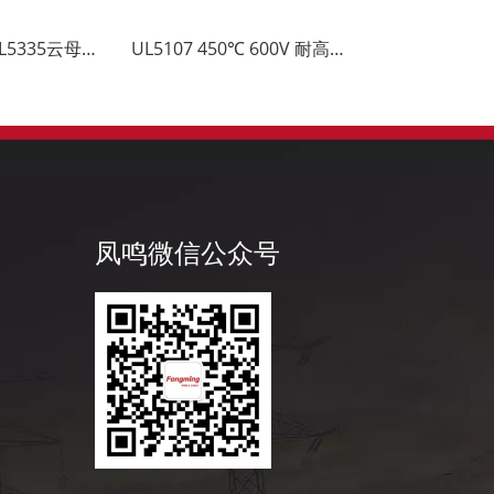
450°C 600V UL5335云母玻纤编织耐高温电线电缆
UL5107 450℃ 600V 耐高温云母玻纤编织线_规格_价格_认证_凤鸣电缆
凤鸣微信公众号