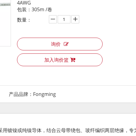
4AWG
包装：305m /卷
数量：
询价
加入询价篮
产品品牌：
Fongming
线，采用镀镍或纯镍导体，结合云母带绕包、玻纤编织两层绝缘，专