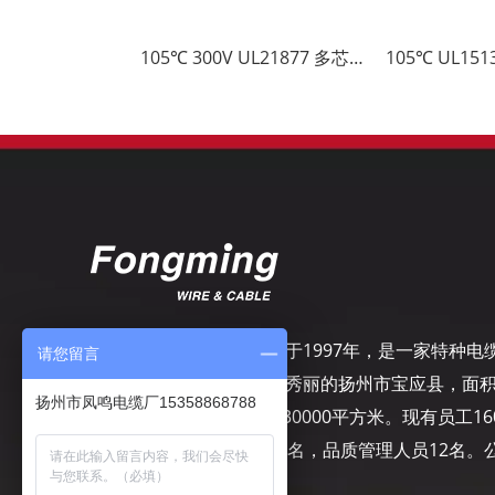
105℃ 300V UL21877 多芯ETFE绝缘PVC外护电缆
105℃ UL1513
扬州市凤鸣电缆厂，成立于1997年，是一家特种电
请您留言
专业制造商，坐落在风景秀丽的扬州市宝应县，面
扬州市凤鸣电缆厂15358868788
50000平方米，建筑面积30000平方米。现有员工16
名，其中工程技术人员10名，品质管理人员12名。
司致力于精细管理……