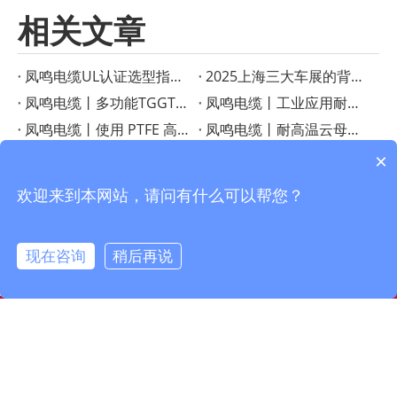
相关文章
凤鸣电缆UL认证选型指南：如何根据应用选择合适的高温线？
2025上海三大车展的背后——凤鸣电缆以高温黑科技赋能新能源与智能制造
凤鸣电缆丨多功能TGGT耐热线：高温应用的可靠解决方案
凤鸣电缆丨工业应用耐热电线指南
凤鸣电缆丨使用 PTFE 高温线增强性能
凤鸣电缆丨耐高温云母线，质量可靠，耐温500度
凤鸣电缆丨使用柔性 FEP 连接电缆提高性能
凤鸣电缆丨揭示 PTFE 绝缘线的优点
×
凤鸣电缆丨PFA 绝缘 T 型热电偶线增强温度传感
凤鸣电缆丨探索高温电缆指南
欢迎来到本网站，请问有什么可以帮您？
现在咨询
稍后再说
info@fmcable.com
15358868788
凤鸣公众号