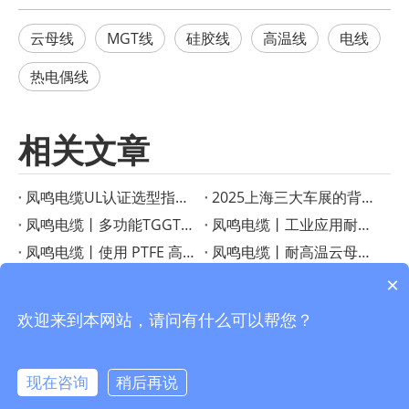
云母线
MGT线
硅胶线
高温线
电线
热电偶线
相关文章
凤鸣电缆UL认证选型指南：如何根据应用选择合适的高温线？
2025上海三大车展的背后——凤鸣电缆以高温黑科技赋能新能源与智能制造
凤鸣电缆丨多功能TGGT耐热线：高温应用的可靠解决方案
凤鸣电缆丨工业应用耐热电线指南
凤鸣电缆丨使用 PTFE 高温线增强性能
凤鸣电缆丨耐高温云母线，质量可靠，耐温500度
凤鸣电缆丨使用柔性 FEP 连接电缆提高性能
凤鸣电缆丨揭示 PTFE 绝缘线的优点
×
凤鸣电缆丨PFA 绝缘 T 型热电偶线增强温度传感
凤鸣电缆丨探索高温电缆指南
欢迎来到本网站，请问有什么可以帮您？
现在咨询
稍后再说
info@fmcable.com
15358868788
凤鸣公众号