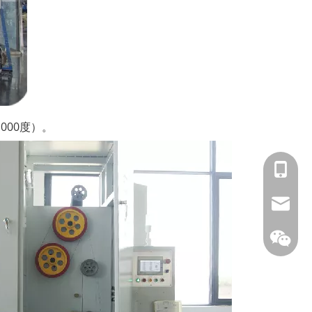
000度）。
153588
info@fm