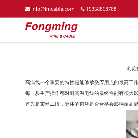
info@fmcable.com
15358868788


浏览
["wechat","weibo","qzone","douban","email"]
高温线一个重要的特性是能够承受应用点的最高工
每一步生产操作都对耐高温电线的最终性能有很大
首先是束丝工段，导体的束丝是否合格会影响耐高