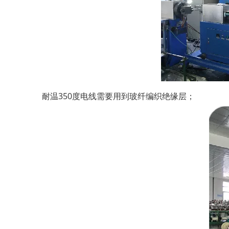
耐温350度电线需要用到玻纤编织绝缘层；