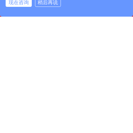
现在咨询
稍后再说
info@fmcable.com
15358868788
凤鸣公众号
扬州市凤鸣电缆厂，成立于1997年，是一家特种电缆专业
制造商，坐落在风景秀丽的扬州市宝应县，面积50000平
方米，建筑面积30000平方米。现有员工160名，其中工程
技术人员10名，品质管理人员12名。公司致力于精细管
理……