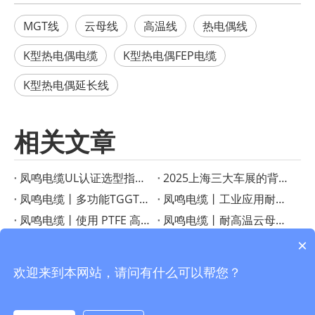
MGT线
云母线
高温线
热电偶线
K型热电偶电缆
K型热电偶FEP电缆
K型热电偶延长线
相关文章
凤鸣电缆UL认证选型指南：如何根据应用选择合适的高温线？
2025上海三大车展的背后——凤鸣电缆以高温黑科技赋能新能源与智能制造
凤鸣电缆丨多功能TGGT耐热线：高温应用的可靠解决方案
凤鸣电缆丨工业应用耐热电线指南
凤鸣电缆丨使用 PTFE 高温线增强性能
凤鸣电缆丨耐高温云母线，质量可靠，耐温500度
凤鸣电缆丨使用柔性 FEP 连接电缆提高性能
凤鸣电缆丨揭示 PTFE 绝缘线的优点
×
凤鸣电缆丨PFA 绝缘 T 型热电偶线增强温度传感
凤鸣电缆丨探索高温电缆指南
欢迎来到本网站，请问有什么可以帮您？