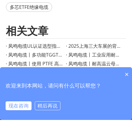
多芯ETFE绝缘电缆
相关文章
凤鸣电缆UL认证选型指南：如何根据应用选择合适的高温线？
2025上海三大车展的背后——凤鸣电缆以高温黑科技赋能新能源与智能制造
凤鸣电缆丨多功能TGGT耐热线：高温应用的可靠解决方案
凤鸣电缆丨工业应用耐热电线指南
凤鸣电缆丨使用 PTFE 高温线增强性能
凤鸣电缆丨耐高温云母线，质量可靠，耐温500度
凤鸣电缆丨使用柔性 FEP 连接电缆提高性能
凤鸣电缆丨揭示 PTFE 绝缘线的优点
×
凤鸣电缆丨PFA 绝缘 T 型热电偶线增强温度传感
凤鸣电缆丨探索高温电缆指南
欢迎来到本网站，请问有什么可以帮您？
现在咨询
稍后再说
info@fmcable.com
15358868788
凤鸣公众号