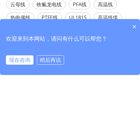
云母线
铁氟龙电线
PFA线
高温线
热电偶线
PTFE线
UL1815
高温线缆
×
耐高温电线
欢迎来到本网站，请问有什么可以帮您？
相关产品
现在咨询
稍后再说
info@fmcable.com
15358868788
凤鸣公众号
150℃ 300V UL20326 多芯ETFE绝缘屏蔽ETFE外护电缆
200℃ UL1577 PTFE线