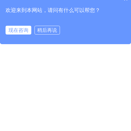
高温线
热电偶线
欢迎来到本网站，请问有什么可以帮您？
相关产品
现在咨询
稍后再说
info@fmcable.com
15358868788
凤鸣公众号
250C 300V PFA线
200C 600V FEP线
200C 