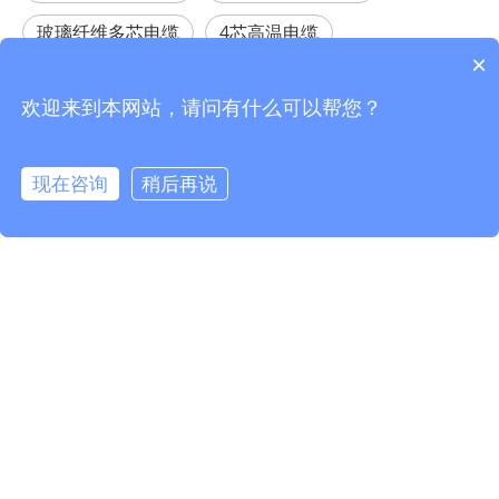
玻璃纤维多芯电缆
4芯高温电缆
×
4核心高温电缆
5芯高温电缆
5核心高温电缆
欢迎来到本网站，请问有什么可以帮您？
相关产品
现在咨询
稍后再说
info@fmcable.com
15358868788
凤鸣公众号
250C 600V TGGT03 PTFE胶带玻璃纤维电缆
250C 300V TGGT03 PTFE胶带玻璃纤维电缆