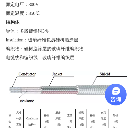
额定电压：300V
额定温度：350℃
结构体
导体：多股镀镍铜3％
I
nsulation：玻璃纤维包裹硅树脂涂层
编织物：硅树脂涂层的玻璃纤维编织物
电缆线和编织线：玻璃纤维编织层
尺寸
服务
编织
夹克
核
直径
直径
直径
外径
特设
Conductor
厚度
厚度
厚度
心
（毫
（毫
（毫
（毫
工作
结构体
（毫
（毫
（毫
数
米）
米）
米）
米）