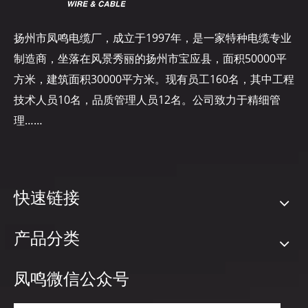
2 * 14.
42 / 0.25
1.87
0.2
2.3
0.1
2.5
扬州市凤鸣电缆厂，成立于1997年，是一家特种电缆专业
制造商，坐落在风景秀丽的扬州市宝应县，面积50000平
方米，建筑面积30000平方米。现有员工160名，其中工程
技术人员10名，品质管理人员12名。公司致力于精细管
上一条:
理……
下一条:
J型
j类型
型J.
J型热电偶丝
快速链接
J型热电偶电线
J型热电偶电缆
型J热电偶电线
产品分类
型j热电偶电缆
凤鸣微信公众号