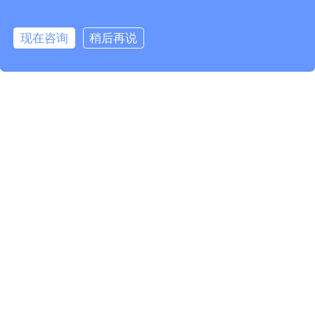
相关产品
现在咨询
稍后再说
info@fmcable.com
15358868788
凤鸣公众号
125C 600V UL3173 XLPE线