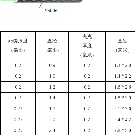
夹克
绝缘厚度
直径
直径
厚度
（毫米）
（毫米）
（毫米）
（毫米）
0.2
0.9
0.2
1.3 * 2.0
0.2
1.0
0.2
1.4 * 2.2
0.2
1.2
0.2
1.6 * 2.6
0.2
1.4
0.2
1.8 * 3.0
0.25
1.7
0.2
2.1 * 3.6
0.25
2.0
0.2
2.4 * 4.2
0.25
2.4
0.2
2.8 * 5.0