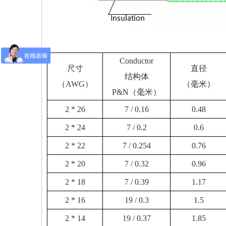
Conductor
尺寸
直径
结构体
（AWG）
（毫米）
P&N（毫米）
2 * 26
7 / 0.16
0.48
2 * 24
7 / 0.2
0.6
2 * 22
7 / 0.254
0.76
2 * 20
7 / 0.32
0.96
2 * 18
7 / 0.39
1.17
2 * 16
19 / 0.3
1.5
2 * 14
19 / 0.37
1.85