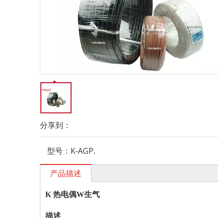
分享到：
型号：
K-AGP.
产品描述
K
热电偶
W
生气
描述