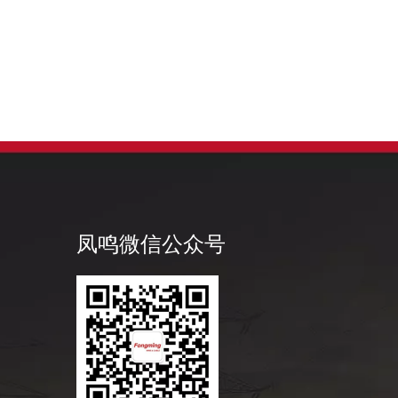
凤鸣微信公众号