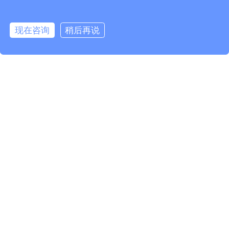
相关产品
现在咨询
稍后再说
info@fmcable.com
15358868788
凤鸣公众号
PFA绝缘RTD电缆
FEP绝缘罩RTD电缆