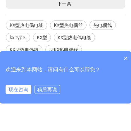
下一条:
KX型热电偶电线
KX型热电偶丝
热电偶线
kx type.
KX型
KX型热电偶电缆
KX型热电偶线
型KX热电偶线
×
型KX热电偶电缆
欢迎来到本网站，请问有什么可以帮您？
相关产品
现在咨询
稍后再说
info@fmcable.com
15358868788
凤鸣公众号