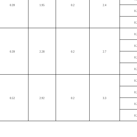
0.39
1.95
0.2
2.4
0.
0.
0.
0.
0.39
2.28
0.2
2.7
0.
0.
0.
0.
0.52
2.92
0.2
3.3
0.
0.