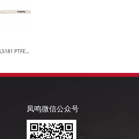
250°C 600V UL5181 PTFE带玻纤编织高温导线
凤鸣微信公众号