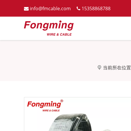
info@fmcable.com
15358868788


当前所在位置