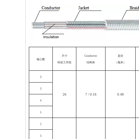
尺寸
Conductor
直径
核心数
特设工作组
结构体
（毫米）
2
3
26
7 / 0.16
0.48
4
5
2
3