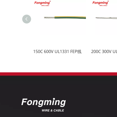
150C 600V UL1331 FEP线
200C 300V U