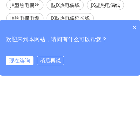
JX型热电偶丝
型JX热电偶线
JX型热电偶线
JX热电偶电缆
JX型热电偶延长线
×
热电偶延长线
热电偶补偿导线
欢迎来到本网站，请问有什么可以帮您？
相关产品
现在咨询
稍后再说
info@fmcable.com
15358868788
凤鸣公众号
J-GGP热电偶电线电缆
K-FF热电偶电线电缆