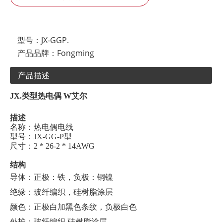
型号：
JX-GGP.
产品品牌：
Fongming
产品描述
JX.
类型
热电偶
W
艾尔
描述
名称：热电偶电线
型号：JX-GG-P型
尺寸：2 * 26-2 * 14AWG
结构
导体：正极：铁，负极：铜镍
绝缘：玻纤编织，硅树脂涂层
颜色：正极白加黑色条纹，负极白色
外护：玻纤编织,硅树脂涂层