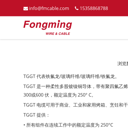
info@fmcable.com
15358868788


浏览
["wechat","weibo","qzone","douban","email"]
TGGT 代表铁氟龙/玻璃纤维/玻璃纤维/铁氟龙。
TGGT 是一种柔性多股镀镍铜导体，带有聚四氟乙
300或600 伏，额定温度为 250° C。
TGGT 电缆可用于商业、工业和家用烤箱、烹饪和干
TGGT 提供：
• 所有组件在连续工作中的额定温度为 250°C