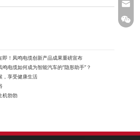
info@fm
幕在即！凤鸣电缆创新产品成果重磅宣布
鸣电缆如何成为智能汽车的“隐形助手”？
凤鸣公
候，享受健康生活
俗
生机勃勃