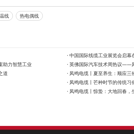
温线
热电偶线
‌中国国际线缆工业展览会启
案助力智慧工业
英佛国际汽车技术周热议——凤
之道
凤鸣电缆丨夏至养生：顺应三
凤鸣电缆丨芒种时节的传统习
凤鸣电缆丨惊蛰：大地回春，