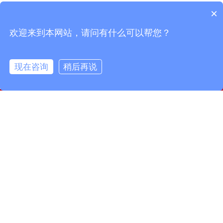
凤鸣电缆丨PTFE连接线在高温电子应用中的优势
凤鸣电缆丨芒种时节的传统习俗
×
凤鸣电缆丨小满节气习俗与农事智慧
凤鸣电缆丨惊蛰：大地回春，生机勃勃
欢迎来到本网站，请问有什么可以帮您？
现在咨询
稍后再说
info@fmcable.com
15358868788
凤鸣公众号
扬州市凤鸣电缆厂，成立于1997年，是一家特种电缆专业
制造商，坐落在风景秀丽的扬州市宝应县，面积50000平
方米，建筑面积30000平方米。现有员工160名，其中工程
技术人员10名，品质管理人员12名。公司致力于精细管