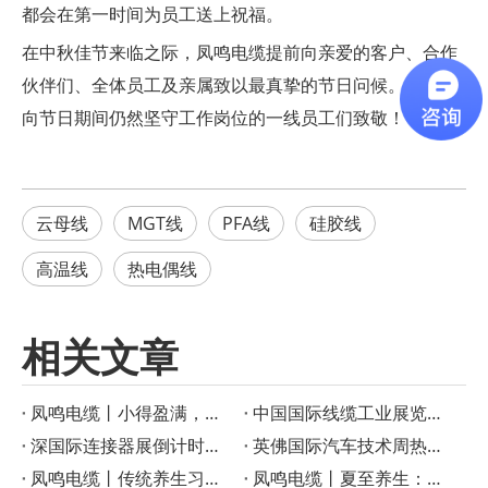
都会在第一时间为员工送上祝福。
在中秋佳节来临之际，凤鸣电缆提前向亲爱的客户、合作
伙伴们、全体员工及亲属致以最真挚的节日问候。特别是
向节日期间仍然坚守工作岗位的一线员工们致敬！
云母线
MGT线
PFA线
硅胶线
高温线
热电偶线
相关文章
凤鸣电缆丨小得盈满，方是圆满
‌中国国际线缆工业展览会启幕在即！凤鸣电缆创新产品成果重磅宣布
深国际连接器展倒计时！凤鸣电缆特种线缆解决方案助力智慧工业
英佛国际汽车技术周热议——凤鸣电缆如何成为智能汽车的“隐形助手”？
凤鸣电缆丨传统养生习俗：小暑时节的美食与养生之道
凤鸣电缆丨夏至养生：顺应三候，享受健康生活