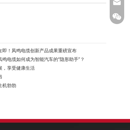
info@fm
幕在即！凤鸣电缆创新产品成果重磅宣布
鸣电缆如何成为智能汽车的“隐形助手”？
凤鸣公
候，享受健康生活
俗
生机勃勃