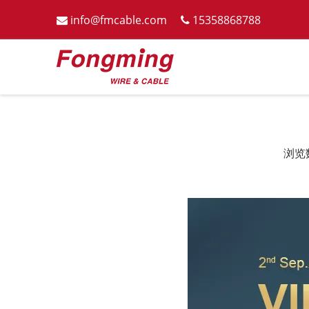
info@fmcable.com
15358868788


浏览
["wechat","weibo","qzone","douban","email"]