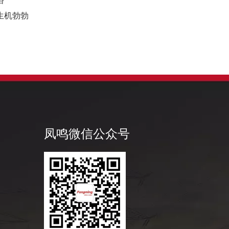
俗
生机勃勃
凤鸣公
凤鸣微信公众号