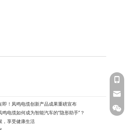
153588
info@fm
幕在即！凤鸣电缆创新产品成果重磅宣布
鸣电缆如何成为智能汽车的“隐形助手”？
候，享受健康生活