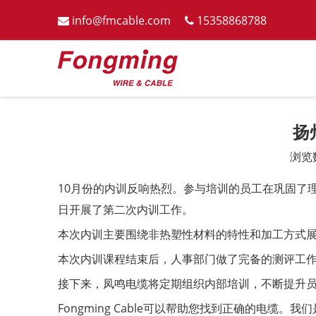
info@fmcable.com
15358868788


扬
浏览
["wechat","weibo","qzone","douban","email"]
10月份的内训反响热烈。参与培训的员工在巩固了
日开展了第二次内训工作。
本次内训主要围绕非热塑性材料的特性和加工方式
本次内训课程结束后，人事部门做了完备的测评工
接下来，凤鸣电缆将定期组织内部培训，不断提升
Fongming Cable可以帮助您找到正确的电