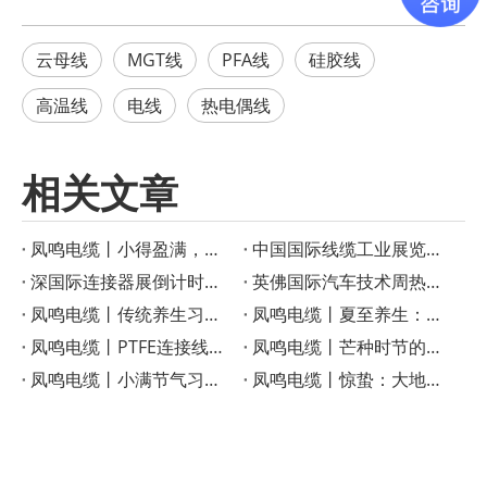
云母线
MGT线
PFA线
硅胶线
高温线
电线
热电偶线
相关文章
凤鸣电缆丨小得盈满，方是圆满
‌中国国际线缆工业展览会启幕在即！凤鸣电缆创新产品成果重磅宣布
深国际连接器展倒计时！凤鸣电缆特种线缆解决方案助力智慧工业
英佛国际汽车技术周热议——凤鸣电缆如何成为智能汽车的“隐形助手”？
凤鸣电缆丨传统养生习俗：小暑时节的美食与养生之道
凤鸣电缆丨夏至养生：顺应三候，享受健康生活
凤鸣电缆丨PTFE连接线在高温电子应用中的优势
凤鸣电缆丨芒种时节的传统习俗
凤鸣电缆丨小满节气习俗与农事智慧
凤鸣电缆丨惊蛰：大地回春，生机勃勃