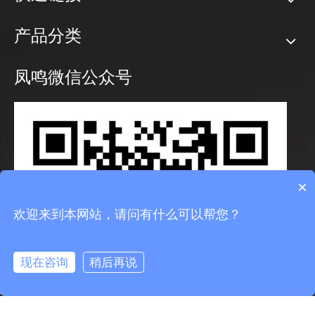
产品分类
凤鸣微信公众号
×
欢迎来到本网站，请问有什么可以帮您？
现在咨询
稍后再说
info@fmcable.com
15358868788
凤鸣公众号