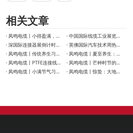
相关文章
凤鸣电缆丨小得盈满，方是圆满
‌中国国际线缆工业展览会启幕在即！凤鸣电缆创新产品成果重磅宣布
深国际连接器展倒计时！凤鸣电缆特种线缆解决方案助力智慧工业
英佛国际汽车技术周热议——凤鸣电缆如何成为智能汽车的“隐形助手”？
凤鸣电缆丨传统养生习俗：小暑时节的美食与养生之道
凤鸣电缆丨夏至养生：顺应三候，享受健康生活
凤鸣电缆丨PTFE连接线在高温电子应用中的优势
凤鸣电缆丨芒种时节的传统习俗
凤鸣电缆丨小满节气习俗与农事智慧
凤鸣电缆丨惊蛰：大地回春，生机勃勃