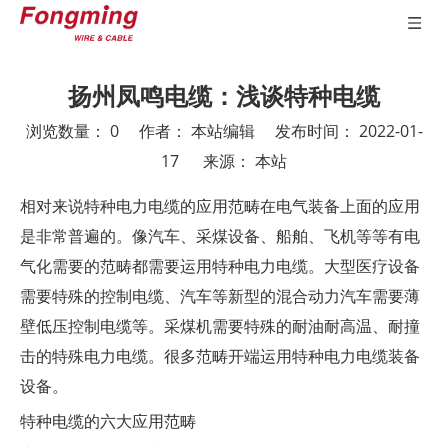
扬州凤鸣电缆：浅谈特种电缆
浏览数量：
0
作者： 本站编辑 发布时间： 2022-01-
17 来源：
本站
["wechat","weibo","qzone","douban","email"]
相对来说特种电力电缆的应用范畴在电气装备上面的应用
是非常普遍的。像汽车、采煤设备、船舶、飞机等等有电
气化需要的范畴都需要运用特种电力电缆。大型医疗设备
需要特殊的控制电缆、汽车等新型的混合动力汽车需要薄
壁低压控制电缆等。采煤机需要特殊的耐油耐高温、耐撞
击的特殊电力电缆。很多范畴开端运用特种电力电缆装备
设备。
特种电缆的六大应用范畴