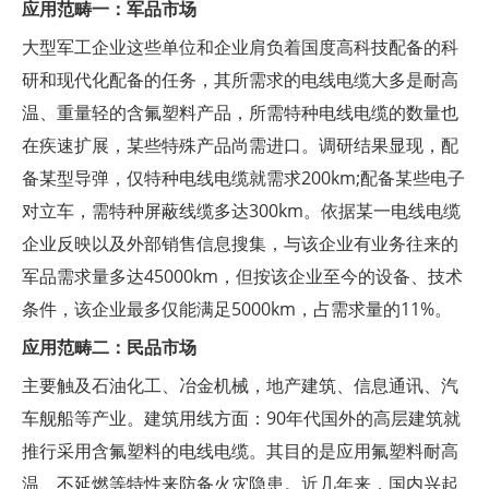
应用范畴一：军品市场
大型军工企业这些单位和企业肩负着国度高科技配备的科
研和现代化配备的任务，其所需求的电线电缆大多是耐高
温、重量轻的含氟塑料产品，所需特种电线电缆的数量也
在疾速扩展，某些特殊产品尚需进口。调研结果显现，配
备某型导弹，仅特种电线电缆就需求200km;配备某些电子
对立车，需特种屏蔽线缆多达300km。依据某一电线电缆
企业反映以及外部销售信息搜集，与该企业有业务往来的
军品需求量多达45000km，但按该企业至今的设备、技术
条件，该企业最多仅能满足5000km，占需求量的11%。
应用范畴二：民品市场
主要触及石油化工、冶金机械，地产建筑、信息通讯、汽
车舰船等产业。建筑用线方面：90年代国外的高层建筑就
推行采用含氟塑料的电线电缆。其目的是应用氟塑料耐高
温、不延燃等特性来防备火灾隐患。近几年来，国内兴起