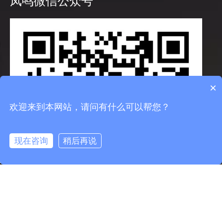
凤鸣微信公众号
×
欢迎来到本网站，请问有什么可以帮您？
现在咨询
稍后再说
info@fmcable.com
15358868788
凤鸣公众号