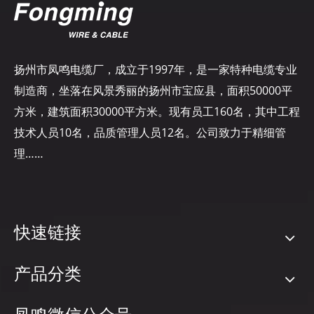
扬州市凤鸣电缆厂，成立于1997年，是一家特种电缆专业
制造商，坐落在风景秀丽的扬州市宝应县，面积50000平
方米，建筑面积30000平方米。现有员工160名，其中工程
技术人员10名，品质管理人员12名。公司致力于精细管
理……
快速链接
产品分类