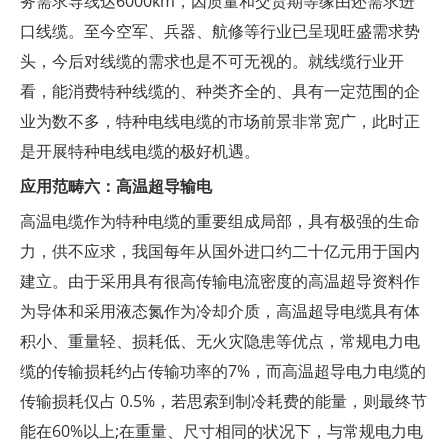
务需求导线达6000km，因质量和交货期等缘由还需求进
口线缆。至今空军、兵器、航修等行业已呈现旺盛需求势
头，今后对线缆的需求也是不可无视的。就线缆行业开
看，能消费特种线缆的、种类齐全的、具有一定范围的企
业为数不多，特种电线电缆的市场前景非常宽广，此时正
是开展特种电线电缆的极好机遇。
应用范畴六：高温超导输电
高温电缆作为特种电缆的重要组成局部，具有极强的生命
力，供不应求，我国每年从国外进口约二十亿元用于国内
建立。由于采用具有很高传输电流密度的高温超导资料作
为导体和采用液态氮作为冷却介质，高温超导电缆具有体
积小、重量轻、损耗低、无火灾隐患等优点，常规电力电
缆的传输损耗约占传输功率的7%，而高温超导电力电缆的
传输损耗仅占 0.5%，若思索到制冷耗费的能量，则最终节
能在60%以上;在重量、尺寸相同的状况下，与常规电力电