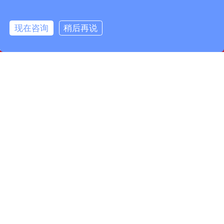
现在咨询
稍后再说
info@fmcable.com
15358868788
凤鸣公众号
扬州市凤鸣电缆厂，成立于1997年，是一家特种电缆专业
制造商，坐落在风景秀丽的扬州市宝应县，面积50000平
方米，建筑面积30000平方米。现有员工160名，其中工程
技术人员10名，品质管理人员12名。公司致力于精细管
理……