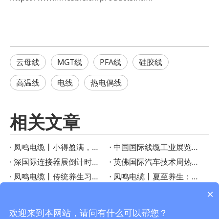
云母线
MGT线
PFA线
硅胶线
高温线
电线
热电偶线
相关文章
凤鸣电缆丨小得盈满，方是圆满
‌中国国际线缆工业展览会启幕在即！凤鸣电缆创新产品成果重磅宣布
深国际连接器展倒计时！凤鸣电缆特种线缆解决方案助力智慧工业
英佛国际汽车技术周热议——凤鸣电缆如何成为智能汽车的“隐形助手”？
凤鸣电缆丨传统养生习俗：小暑时节的美食与养生之道
凤鸣电缆丨夏至养生：顺应三候，享受健康生活
凤鸣电缆丨PTFE连接线在高温电子应用中的优势
凤鸣电缆丨芒种时节的传统习俗
×
凤鸣电缆丨小满节气习俗与农事智慧
凤鸣电缆丨惊蛰：大地回春，生机勃勃
欢迎来到本网站，请问有什么可以帮您？