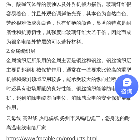
温、酸碱气体等的侵蚀以及外界机械力损伤。玻璃纤维很
容易着色，并且外观色调鲜艳光亮，其本色为自然白色。
芳纶很难做成亮白色，只有鲜艳的颜色，显著的特点是耐
磨性和抗剪切性，其强度比玻璃纤维大若干倍，因此而成
为很多电缆外护层的可以选择材料。
2.金属编织层
金属编织层所采用的金属主要是铜丝和钢丝。钢丝编织层
主要是起到机械保护作用，通常在一些要求比较高的重型
机械和探测领域应用较多，能承受较大的纵向拉断力，同
时还具有磁场屏蔽的良好性能。铜丝编织能够防电磁干
扰，起到消除电缆表面电位、消除感应电的安全保护屏蔽
作用。
云母线
高温线
热电偶线
扬州市凤鸣电缆厂，您身边的耐
高温电线电缆厂家
https://www.fmcable.cn/products.html