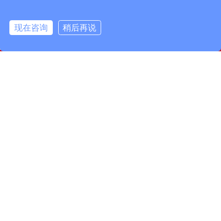
现在咨询
稍后再说
info@fmcable.com
15358868788
凤鸣公众号
扬州市凤鸣电缆厂，成立于1997年，是一家特种电缆专业
制造商，坐落在风景秀丽的扬州市宝应县，面积50000平
方米，建筑面积30000平方米。现有员工160名，其中工程
技术人员10名，品质管理人员12名。公司致力于精细管
理……