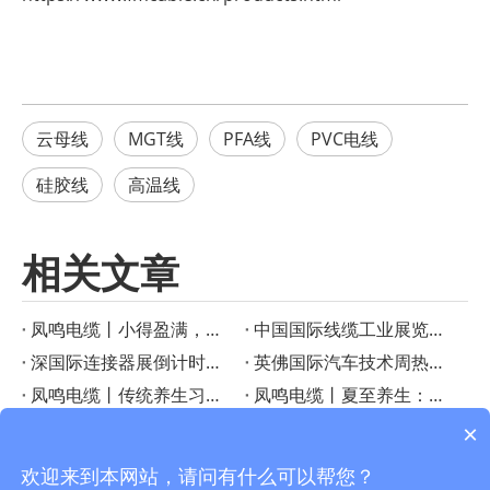
云母线
MGT线
PFA线
PVC电线
硅胶线
高温线
相关文章
凤鸣电缆丨小得盈满，方是圆满
‌中国国际线缆工业展览会启幕在即！凤鸣电缆创新产品成果重磅宣布
深国际连接器展倒计时！凤鸣电缆特种线缆解决方案助力智慧工业
英佛国际汽车技术周热议——凤鸣电缆如何成为智能汽车的“隐形助手”？
凤鸣电缆丨传统养生习俗：小暑时节的美食与养生之道
凤鸣电缆丨夏至养生：顺应三候，享受健康生活
凤鸣电缆丨PTFE连接线在高温电子应用中的优势
凤鸣电缆丨芒种时节的传统习俗
×
凤鸣电缆丨小满节气习俗与农事智慧
凤鸣电缆丨惊蛰：大地回春，生机勃勃
欢迎来到本网站，请问有什么可以帮您？