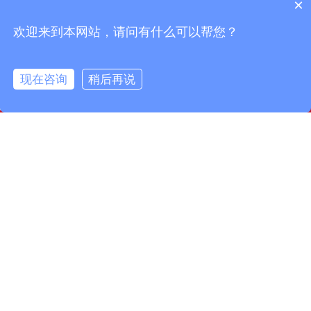
凤鸣电缆丨PTFE连接线在高温电子应用中的优势
凤鸣电缆丨芒种时节的传统习俗
×
凤鸣电缆丨小满节气习俗与农事智慧
凤鸣电缆丨惊蛰：大地回春，生机勃勃
欢迎来到本网站，请问有什么可以帮您？
现在咨询
稍后再说
info@fmcable.com
15358868788
凤鸣公众号
扬州市凤鸣电缆厂，成立于1997年，是一家特种电缆专业
制造商，坐落在风景秀丽的扬州市宝应县，面积50000平
方米，建筑面积30000平方米。现有员工160名，其中工程
技术人员10名，品质管理人员12名。公司致力于精细管