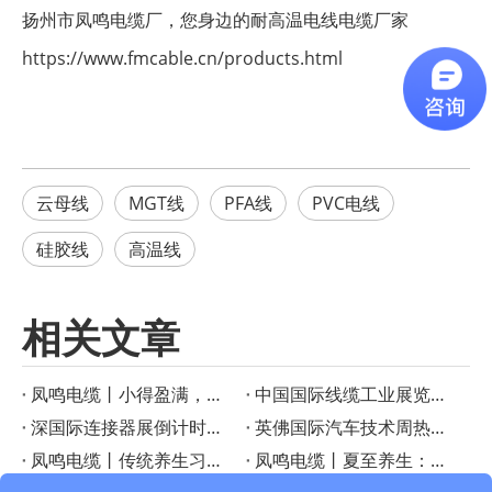
扬州市凤鸣电缆厂，您身边的耐高温电线电缆厂家
https://www.fmcable.cn/products.html
云母线
MGT线
PFA线
PVC电线
硅胶线
高温线
相关文章
凤鸣电缆丨小得盈满，方是圆满
‌中国国际线缆工业展览会启幕在即！凤鸣电缆创新产品成果重磅宣布
深国际连接器展倒计时！凤鸣电缆特种线缆解决方案助力智慧工业
英佛国际汽车技术周热议——凤鸣电缆如何成为智能汽车的“隐形助手”？
凤鸣电缆丨传统养生习俗：小暑时节的美食与养生之道
凤鸣电缆丨夏至养生：顺应三候，享受健康生活