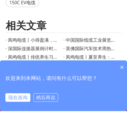
150C EV电缆
相关文章
凤鸣电缆丨小得盈满，方是圆满
‌中国国际线缆工业展览会启幕在即！凤鸣电缆创新产品成果重磅宣布
深国际连接器展倒计时！凤鸣电缆特种线缆解决方案助力智慧工业
英佛国际汽车技术周热议——凤鸣电缆如何成为智能汽车的“隐形助手”？
凤鸣电缆丨传统养生习俗：小暑时节的美食与养生之道
凤鸣电缆丨夏至养生：顺应三候，享受健康生活
凤鸣电缆丨PTFE连接线在高温电子应用中的优势
凤鸣电缆丨芒种时节的传统习俗
×
凤鸣电缆丨小满节气习俗与农事智慧
凤鸣电缆丨惊蛰：大地回春，生机勃勃
欢迎来到本网站，请问有什么可以帮您？
现在咨询
稍后再说
info@fmcable.com
15358868788
凤鸣公众号