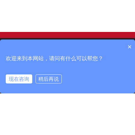
×
欢迎来到本网站，请问有什么可以帮您？
现在咨询
稍后再说
info@fmcable.com
15358868788
凤鸣公众号
扬州市凤鸣电缆厂，成立于1997年，是一家特种电缆专业
制造商，坐落在风景秀丽的扬州市宝应县，面积50000平
方米，建筑面积30000平方米。现有员工160名，其中工程
技术人员10名，品质管理人员12名。公司致力于精细管
理……