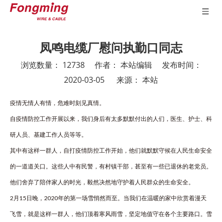
凤鸣电缆厂慰问执勤口同志
浏览数量：
12738
作者： 本站编辑 发布时间：
2020-03-05 来源：
本站
["wechat","weibo","qzone","douban","email"]
疫情无情人有情，危难时刻见真情。
自疫情防控工作开展以来，我们身后有太多默默付出的人们，医生、护士、科
研人员、基建工作人员等等。
其中有这样一群人，自打疫情防控工作开始，他们就默默守候在人民生命安全
的一道道关口。这些人中有民警，有村镇干部，甚至有一些已退休的老党员。
他们舍弃了陪伴家人的时光，毅然决然地守护着人民群众的生命安全。
2月15日晚，2020年的第一场雪悄然而至。当我们在温暖的家中欣赏着漫天
飞雪，就是这样一群人，他们顶着寒风雨雪，坚定地值守在各个主要路口。雪