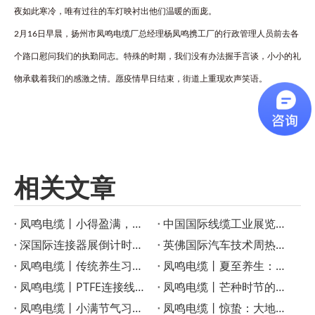
夜如此寒冷，唯有过往的车灯映衬出他们温暖的面庞。
2月16日早晨，扬州市凤鸣电缆厂总经理杨凤鸣携工厂的行政管理人员前去各
个路口慰问我们的执勤同志。特殊的时期，我们没有办法握手言谈，小小的礼
物承载着我们的感激之情。愿疫情早日结束，街道上重现欢声笑语。
相关文章
凤鸣电缆丨小得盈满，方是圆满
‌中国国际线缆工业展览会启幕在即！凤鸣电缆创新产品成果重磅宣布
深国际连接器展倒计时！凤鸣电缆特种线缆解决方案助力智慧工业
英佛国际汽车技术周热议——凤鸣电缆如何成为智能汽车的“隐形助手”？
凤鸣电缆丨传统养生习俗：小暑时节的美食与养生之道
凤鸣电缆丨夏至养生：顺应三候，享受健康生活
凤鸣电缆丨PTFE连接线在高温电子应用中的优势
凤鸣电缆丨芒种时节的传统习俗
凤鸣电缆丨小满节气习俗与农事智慧
凤鸣电缆丨惊蛰：大地回春，生机勃勃